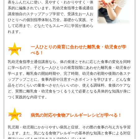
表をふんだんに使い、見やすく・わかりやすく・体
系的に編集されています。乳幼児食指導士養成通信
講座独自のステップアップ学習で、受講生お一人お
ひとりへの個別指導体制も万全。基礎から実践、そ
して応用まで、どなたでもスムーズに学習が進めら
れます。
一人ひとりの発育に合わせた離乳食・幼児食が学
べる！
乳幼児食指導士通信講座なら、体の発達とそれに応じた食事の変化を同時
に学べるので、子ども一人ひとりの発育段階にあわせた離乳食・幼児食が
学べます。離乳食の開始時期や、完了時期、幼児食の初期や後期の各ステ
ップアップごとに、食事内容や注意すべきポイントを学びます。どんな食
品をどのくらいの量食べさせたらいいのか、使える調味料、食後のケアな
ど、実際に離乳食・幼児食をつくるうえで必要となる具体的な知識が身に
つく実践的な内容です。
病気の対応や食物アレルギーレシピが学べる！
乳児期・幼児期にかかりやすい病気と症状、その際の食事の与え方を学習
します。また、気になる食物アレルギーの基本的な知識と食事による対症
療法についてもサブテキストで紹介しています。