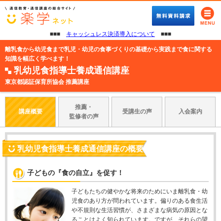
■■■
キャッシュレス決済導入について
■■■
離乳食から幼児食まで乳児・幼児の食事づくりの基礎から実践まで食に関する
知識を幅広く学べます！
乳幼児食指導士養成通信講座
東京都認証保育所協会 推薦講座
推薦・
講座概要
受講生の声
入会案内
監修者の声
乳幼児食指導士養成通信講座の概要
子どもの『食の自立』を促す！
子どもたちの健やかな将来のためにいま離乳食・幼
児食のあり方が問われています。偏りのある食生活
や不規則な生活習慣が、さまざまな病気の原因とな
ることはよく知られています。ですが、それらの望