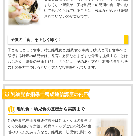
ましくない習慣が、実は乳児・幼児期の食生活にお
いて形づくられていることは、残念ながらまり認識
されていないのが実状です。
子供の「食」を正しく導く！
子どもにとって食事、特に離乳食と(離乳食を卒業し)大人と同じ食事へと
移行する時期の幼児食は、発育に必要なさまざまな栄養を提供することは
もちろん、味覚の発達を促し、さらには、そのあり方が、将来の食生活そ
のものを方向づけるという大きな役割を担っています。
乳幼児食指導士養成通信講座の内容
離乳食・幼児食の基礎から実践まで
乳幼児食指導士養成通信講座は乳児・幼児の食事づ
くりの基礎から実践、発育ステップごとの対応や生
活のリズムのあり方など、離乳食・幼児食に関する