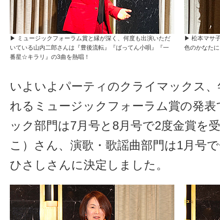
▶ ミュージックフォーラム賞と縁が深く、何度も出演いただ
▶ 松本マサ
いている山内二郎さんは『豊後流転』『ばってん小唄』『一
色のかなたに
番星☆キラリ』の3曲を熱唱！
いよいよパーティのクライマックス、
れるミュージックフォーラム賞の発表
ック部門は7月号と8月号で2度金賞を
こ）さん、演歌・歌謡曲部門は1月号
ひさしさんに決定しました。