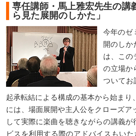
専任講師・馬上雅宏先生の講
ら見た展開のしかた」
今年のゼ
開のしか
は、この
の立場か
ついてお
起承転結による構成の基本から始まり
には、場面展開や主人公をクローズア
して実際に楽曲を聴きながらの講義が
ビスを利用する際のアドバイスもいた