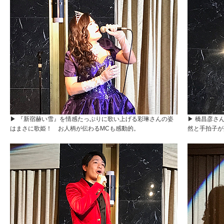
▶ 『新宿赫い雪』を情感たっぷりに歌い上げる彩琳さんの姿
▶ 橋昌彦さ
はまさに歌姫！ お人柄が伝わるMCも感動的。
然と手拍子が