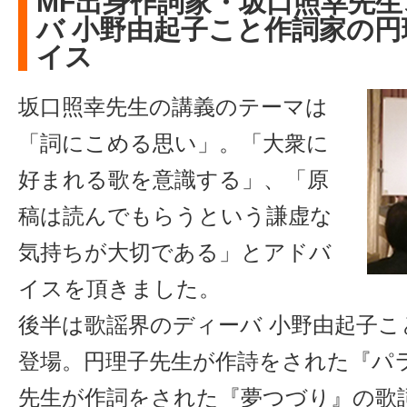
MF出身作詞家・坂口照幸先
バ 小野由起子こと作詞家の
イス
坂口照幸先生の講義のテーマは
「詞にこめる思い」。「大衆に
好まれる歌を意識する」、「原
稿は読んでもらうという謙虚な
気持ちが大切である」とアドバ
イスを頂きました。
後半は歌謡界のディーバ 小野由起子こ
登場。円理子先生が作詩をされた『パ
先生が作詞をされた『夢つづり』の歌