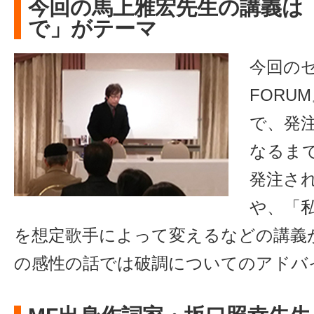
今回の馬上雅宏先生の講義は
で」がテーマ
今回のゼ
FORU
で、発
なるま
発注さ
や、「
を想定歌手によって変えるなどの講義
の感性の話では破調についてのアドバ