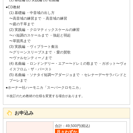
CD教材
(1) 基礎編 ・中音域の出し方
〜高音域の練習まで ・高音域の練習
〜庭の千草まで
(2) 実践編 ・クロマティックスケールの練習
〜ハ短調のスケールまで ・強起と弱起
〜草競馬まで
(3) 実践編 ・ヴィブラート奏法
〜グリーンスリーブスまで ・愛の賛歌
〜ヴァルセンティーノまで
(4) 名曲編 ・ロンドンデリー・エアー〜ドレミの歌まで ・ガボット〜ヴォ
イスフロム・ザ・パースト
(5) 名曲編 ・ソナタイ短調〜アダージョまで ・セレナーデ〜サラバンドと
ブーレまで
ホーナー社ハーモニカ「スーパークロモニカ」
※改訂のため教材の仕様を変更する場合があります。
お申込み
合計：49,500円(税込)
月々わずか