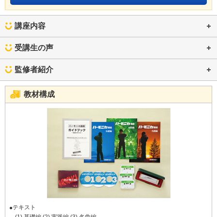
講座内容
受講生の声
監修者紹介
教材構成
テキスト
(1) 基礎編 (2) 実践編 (3) 名曲編