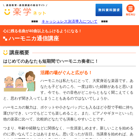
■■■
キャッシュレス決済導入について
■■■
心に残る名曲が40曲以上もふけるようになる！
ハーモニカ通信講座
講座概要
はじめてのあなたも短期間でハーモニカ奏者に！
活躍の場がぐんと広がる！
ハーモニカは私たちにとって、大変身近な楽器です。あ
なたも子どものころ、一度は吹いた経験があると思いま
す。今でも、その音色がどこからともなく聞こえてくる
と、思わず聞き入ってしまうこともあるのではないでしょうか。
ハーモニカの魅力は、ポケットや小さなバッグにも入るほど小型で手軽に持ち
運びができ、いつでもどこでも楽しめること。また、ピアノやギターといった
他の楽器に比べて、比較的どなたでも演奏しやすいことです。
つまり、年齢や経験などに関係なく、一生涯楽しめます。新しいことを始める
のに遅いなんてことはありません。思い立ったが吉日。当講座を始めれば、あ