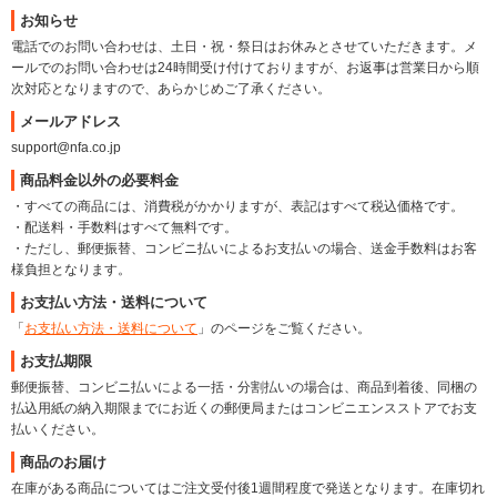
お知らせ
電話でのお問い合わせは、土日・祝・祭日はお休みとさせていただきます。メ
ールでのお問い合わせは24時間受け付けておりますが、お返事は営業日から順
次対応となりますので、あらかじめご了承ください。
メールアドレス
support@nfa.co.jp
商品料金以外の必要料金
・すべての商品には、消費税がかかりますが、表記はすべて税込価格です。
・配送料・手数料はすべて無料です。
・ただし、郵便振替、コンビニ払いによるお支払いの場合、送金手数料はお客
様負担となります。
お支払い方法・送料について
「
お支払い方法・送料について
」のページをご覧ください。
お支払期限
郵便振替、コンビニ払いによる一括・分割払いの場合は、商品到着後、同梱の
払込用紙の納入期限までにお近くの郵便局またはコンビニエンスストアでお支
払いください。
商品のお届け
在庫がある商品についてはご注文受付後1週間程度で発送となります。在庫切れ