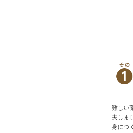
を販売している株式会社スターアニ
難しい
夫しま
座講師監修の薬膳食材キットや日頃
身につ