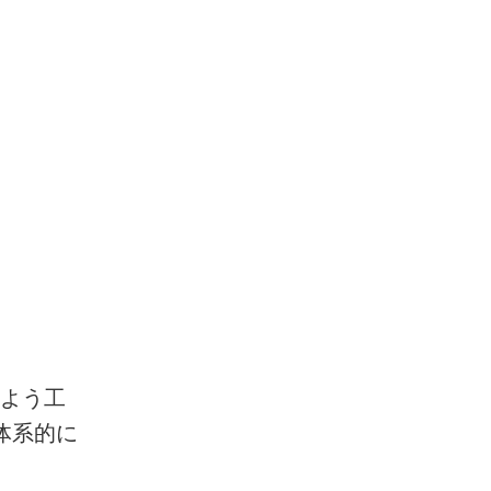
よう工
当講座のオリジナルテキストでは身
体系的に
心に150種類の薬膳用食材を紹介し
また、季節や年齢、性別、症状・原