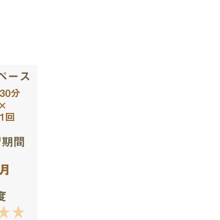
「薬膳とはなにか」を理解するため
の基礎的な知識を中心に学習を進め
や中医学との関連性、現代栄養学や
本的な考え方や用語、診断法などを
第1回課題提出 