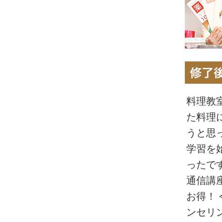
更年期に入り体調管理に不安を感じ
料理教
じつは以前から中医学に興味はあっ
た料理
い食材・生薬が多く二の足を踏んで
うと思
まされ、思い切ってチャレンジしま
学習を
ったで
クリ！ 今まで見たことのあるどの解
通信講
れなら」と納得、感動さえ覚えまし
お得！
これからの人生は食を通して大いに
ンセリ