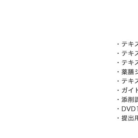
、最後の課題に取り組みます。あわせ
生が薬膳を始める心構えや実践のポ
DVD」と、テキストに出てくる重要
膳・中医学用語辞典」も再確認しま