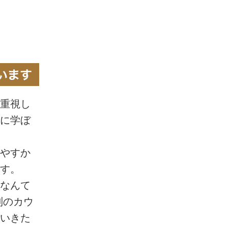
重視し
東洋医学に興味があった私は、独学
に学ぼ
み、胃を壊した過去があります。そ
日ごろの生活を見直すべきだ」と思
やすか
身につけた知識で食事を作るように
す。
は血糖値が400から178に、体重も
なんて
ど、症状が大幅によくなりました。
別のカウ
も改善し、子どもが体調を崩したと
いきた
に症状を抑えるなど、日々の生活に